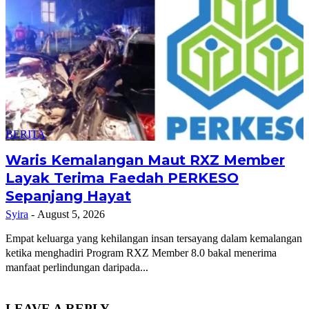
BERITA
Waris Kemalangan Maut RXZ Member
Layak Terima Faedah PERKESO
Sepanjang Hayat
Syira
-
August 5, 2026
Empat keluarga yang kehilangan insan tersayang dalam kemalangan
ketika menghadiri Program RXZ Member 8.0 bakal menerima
manfaat perlindungan daripada...
LEAVE A REPLY