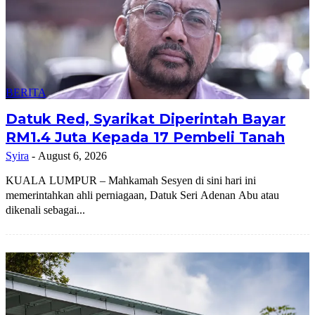
BERITA
Datuk Red, Syarikat Diperintah Bayar
RM1.4 Juta Kepada 17 Pembeli Tanah
Syira
-
August 6, 2026
KUALA LUMPUR – Mahkamah Sesyen di sini hari ini
memerintahkan ahli perniagaan, Datuk Seri Adenan Abu atau
dikenali sebagai...