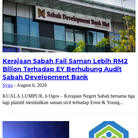
BERITA
Kerajaan Sabah Fail Saman Lebih RM2
Bilion Terhadap EY Berhubung Audit
Sabah Development Bank
Syira
-
August 6, 2026
KUALA LUMPUR, 6 Ogos – Kerajaan Negeri Sabah bersama tiga
lagi plaintif memfailkan saman sivil terhadap Ernst & Young...