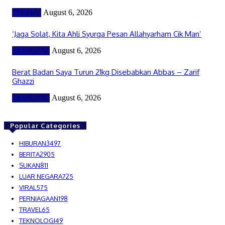
BERITA
August 6, 2026
‘Jaga Solat, Kita Ahli Syurga Pesan Allahyarham Cik Man’
HIBURAN
August 6, 2026
Berat Badan Saya Turun 21kg Disebabkan Abbas – Zarif
Ghazzi
HIBURAN
August 6, 2026
Popular Categories
HIBURAN
3497
BERITA
2905
SUKAN
811
LUAR NEGARA
725
VIRAL
575
PERNIAGAAN
198
TRAVEL
65
TEKNOLOGI
49