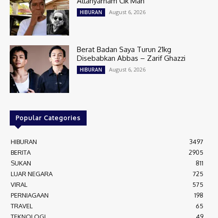
Allahyarham Cik Man’
August 6, 2026
HIBURAN
Berat Badan Saya Turun 21kg
Disebabkan Abbas – Zarif Ghazzi
August 6, 2026
HIBURAN
Popular Categories
HIBURAN
3497
BERITA
2905
SUKAN
811
LUAR NEGARA
725
VIRAL
575
PERNIAGAAN
198
TRAVEL
65
TEKNOLOGI
49