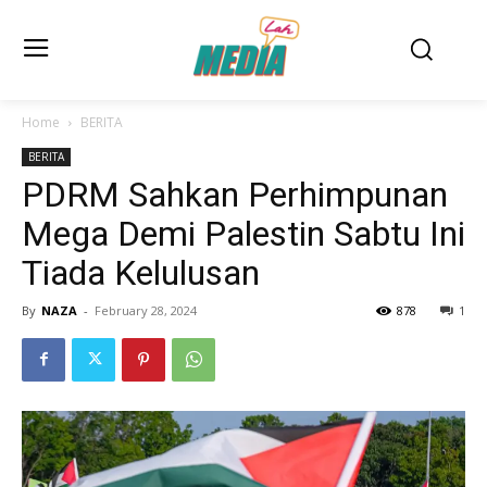
Home
BERITA
BERITA
PDRM Sahkan Perhimpunan
Mega Demi Palestin Sabtu Ini
Tiada Kelulusan
By
NAZA
-
February 28, 2024
878
1