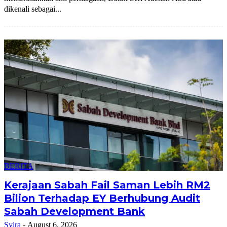
dikenali sebagai...
BERITA
Kerajaan Sabah Fail Saman Lebih RM2
Bilion Terhadap EY Berhubung Audit
Sabah Development Bank
Syira
-
August 6, 2026