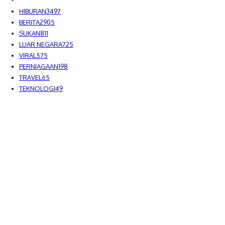
HIBURAN
3497
BERITA
2905
SUKAN
811
LUAR NEGARA
725
VIRAL
575
PERNIAGAAN
198
TRAVEL
65
TEKNOLOGI
49
MEDIALAH SDN BHD 2023