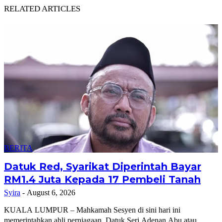
RELATED ARTICLES
BERITA
Datuk Red, Syarikat Diperintah Bayar
RM1.4 Juta Kepada 17 Pembeli Tanah
Syira
-
August 6, 2026
KUALA LUMPUR – Mahkamah Sesyen di sini hari ini
memerintahkan ahli perniagaan, Datuk Seri Adenan Abu atau