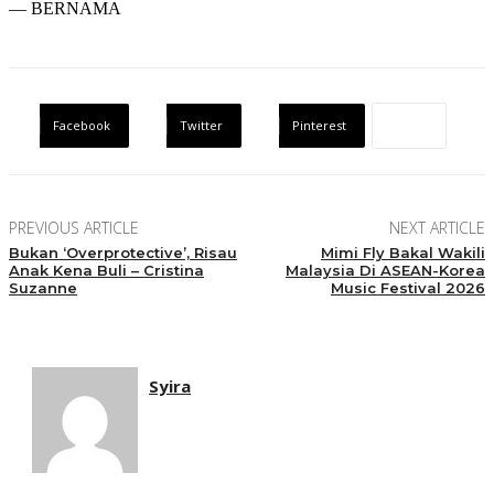
— BERNAMA
Facebook
Twitter
Pinterest
PREVIOUS ARTICLE
NEXT ARTICLE
Bukan ‘Overprotective’, Risau
Mimi Fly Bakal Wakili
Anak Kena Buli – Cristina
Malaysia Di ASEAN-Korea
Suzanne
Music Festival 2026
Syira