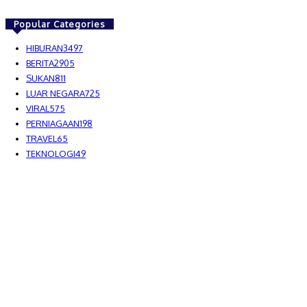
Popular Categories
HIBURAN
3497
BERITA
2905
SUKAN
811
LUAR NEGARA
725
VIRAL
575
PERNIAGAAN
198
TRAVEL
65
TEKNOLOGI
49
MEDIALAH SDN BHD 2023