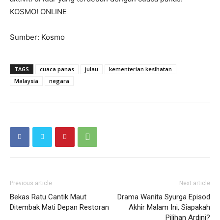
KOSMO! ONLINE
Sumber: Kosmo
TAGS
cuaca panas
julau
kementerian kesihatan
Malaysia
negara
Previous article
Next article
Bekas Ratu Cantik Maut
Drama Wanita Syurga Episod
Ditembak Mati Depan Restoran
Akhir Malam Ini, Siapakah
Pilihan Ardini?