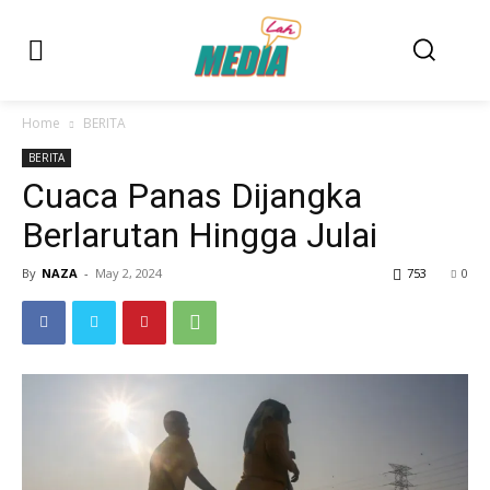
Home
BERITA
BERITA
Cuaca Panas Dijangka
Berlarutan Hingga Julai
By
NAZA
-
May 2, 2024
753
0