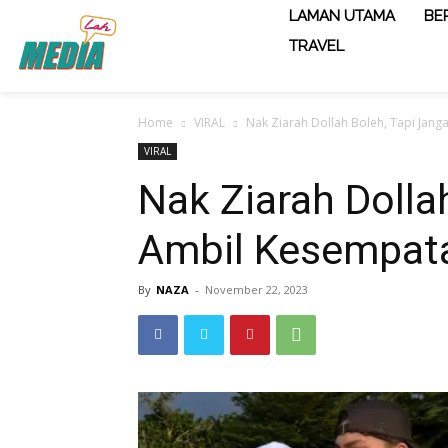
LAMAN UTAMA
BE
TRAVEL
Home
VIRAL
Nak Ziarah Dollah Boleh, Tapi Jan
VIRAL
Nak Ziarah Dolla
Ambil Kesempat
By
NAZA
-
November 22, 2023