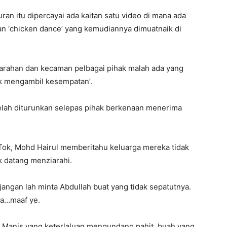
uran itu dipercayai ada kaitan satu video di mana ada
an ‘chicken dance’ yang kemudiannya dimuatnaik di
rahan dan kecaman pelbagai pihak malah ada yang
uk mengambil kesempatan’.
elah diturunkan selepas pihak berkenaan menerima
kTok, Mohd Hairul memberitahu keluarga mereka tidak
 datang menziarahi.
jangan lah minta Abdullah buat yang tidak sepatutnya.
ia…maaf ye.
. Manis yang keterlaluan mengundang pahit, buah yang