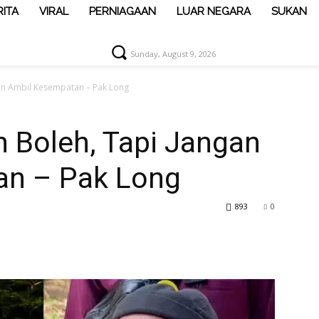
RITA
VIRAL
PERNIAGAAN
LUAR NEGARA
SUKAN
Sunday, August 9, 2026
gan Ambil Kesempatan – Pak Long
h Boleh, Tapi Jangan
an – Pak Long
893
0