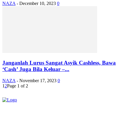
NAZA
-
December 10, 2023
0
Janganlah Lurus Sangat Asyik Cashless, Bawa
‘Cash’ Juga Bila Keluar –...
NAZA
-
November 17, 2023
0
1
2
Page 1 of 2