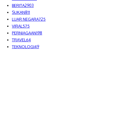
BERITA
2903
SUKAN
811
LUAR NEGARA
725
VIRAL
575
PERNIAGAAN
198
TRAVEL
64
TEKNOLOGI
49
MEDIALAH SDN BHD 2023