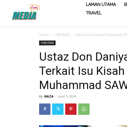
LAMAN UTAMA
B
TRAVEL
Home
HIBURAN
Ustaz Don Daniyal Direhatkan 
HIBURAN
Ustaz Don Daniy
Terkait Isu Kisa
Muhammad SA
By
NAZA
-
June 5, 2024