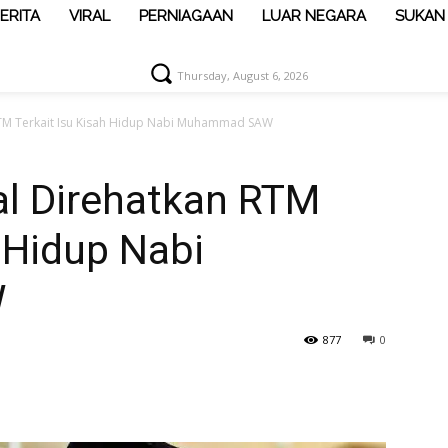
ERITA
VIRAL
PERNIAGAAN
LUAR NEGARA
SUKAN
Thursday, August 6, 2026
RTM Terkait Isu Kisah Hidup Nabi Muhammad SAW
al Direhatkan RTM
h Hidup Nabi
W
877
0