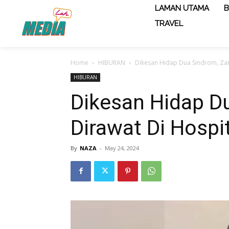
LAMAN UTAMA
B
TRAVEL
Home
HIBURAN
Dikesan Hidap Dua Sindrom, Zar
HIBURAN
Dikesan Hidap D
Dirawat Di Hospi
By
NAZA
-
May 24, 2024