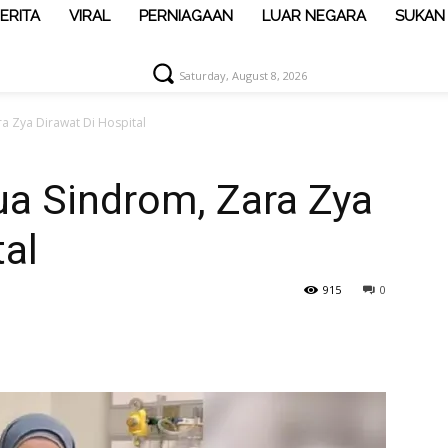
ERITA
VIRAL
PERNIAGAAN
LUAR NEGARA
SUKAN
Saturday, August 8, 2026
a Zya Dirawat Di Hospital
ua Sindrom, Zara Zya
tal
915
0