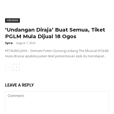
HIBURAN
‘Undangan Diraja’ Buat Semua, Tiket
PGLM Mula Dijual 18 Ogos
Syira
-
August 7, 2026
PETALING JAYA – Demam Puteri Gunung Ledang The Musical (PGLM)
mula dirasai apabila jualan tiket pementasan epik itu mendapat...
LEAVE A REPLY