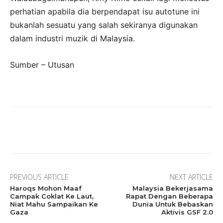
perhatian apabila dia berpendapat isu autotune ini
bukanlah sesuatu yang salah sekiranya digunakan
dalam industri muzik di Malaysia.
Sumber – Utusan
Facebook
Twitter
Pinterest
W
PREVIOUS ARTICLE
NEXT ARTICLE
Haroqs Mohon Maaf
Malaysia Bekerjasama
Campak Coklat Ke Laut,
Rapat Dengan Beberapa
Niat Mahu Sampaikan Ke
Dunia Untuk Bebaskan
Gaza
Aktivis GSF 2.0