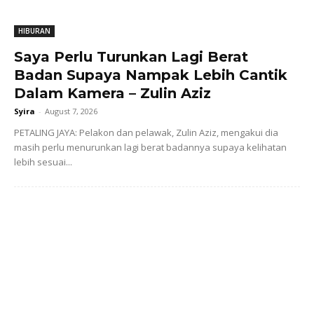
HIBURAN
Saya Perlu Turunkan Lagi Berat
Badan Supaya Nampak Lebih Cantik
Dalam Kamera – Zulin Aziz
Syira
-
August 7, 2026
PETALING JAYA: Pelakon dan pelawak, Zulin Aziz, mengakui dia
masih perlu menurunkan lagi berat badannya supaya kelihatan
lebih sesuai...