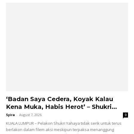
‘Badan Saya Cedera, Koyak Kalau
Kena Muka, Habis Herot’ – Shukri...
Syira
-
August 7, 2026
0
KUALA LUMPUR – Pelakon Shukri Yahaya tidak serik untuk terus
berlakon dalam filem aksi meskipun terpaksa menanggung