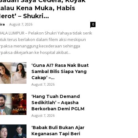
alau Kena Muka, Habis
erot’ – Shukri...
ira
-
August 7, 2026
0
ALA LUMPUR – Pelakon Shukri Yahaya tidak serik
tuk terus berlakon dalam filem aksi meskipun
erpaksa menanggung kecederaan sehingga
rpaksa dikejarkan ke hospital akibat...
‘Guna AI? Rasa Nak Buat
Sambal Bilis Siapa Yang
Cakap’ –...
August 7, 2026
‘Hang Tuah Demand
Sedikitlah’ – Aqasha
Berkorban Demi PGLM
August 7, 2026
‘Babak Buli Bukan Ajar
Keganasan Tapi Beri