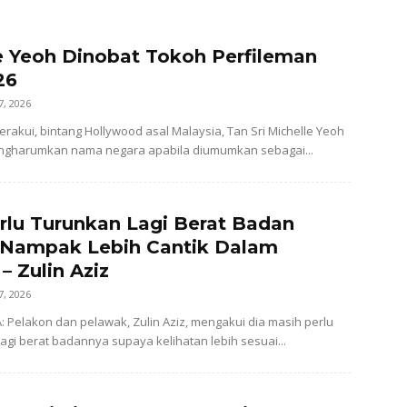
e Yeoh Dinobat Tokoh Perfileman
26
7, 2026
perakui, bintang Hollywood asal Malaysia, Tan Sri Michelle Yeoh
mengharumkan nama negara apabila diumumkan sebagai...
rlu Turunkan Lagi Berat Badan
 Nampak Lebih Cantik Dalam
– Zulin Aziz
7, 2026
: Pelakon dan pelawak, Zulin Aziz, mengakui dia masih perlu
gi berat badannya supaya kelihatan lebih sesuai...