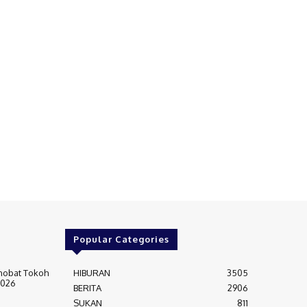
Popular Categories
nobat Tokoh
HIBURAN
3505
2026
BERITA
2906
SUKAN
811