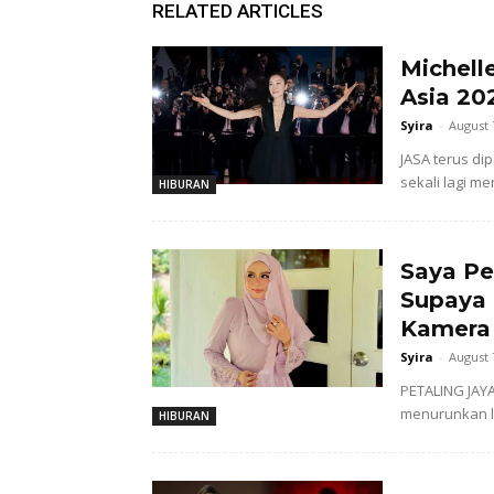
RELATED ARTICLES
Michell
Asia 20
Syira
-
August 
JASA terus di
sekali lagi 
HIBURAN
Saya Pe
Supaya
Kamera 
Syira
-
August 
PETALING JAYA
menurunkan la
HIBURAN