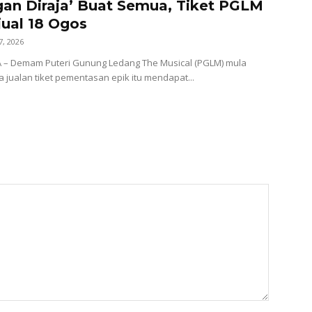
an Diraja’ Buat Semua, Tiket PGLM
jual 18 Ogos
7, 2026
A – Demam Puteri Gunung Ledang The Musical (PGLM) mula
a jualan tiket pementasan epik itu mendapat...