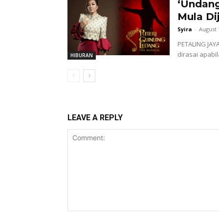
‘Undang
Mula Di
Syira
-
August 
PETALING JAY
dirasai apabil
HIBURAN
LEAVE A REPLY
Comment: