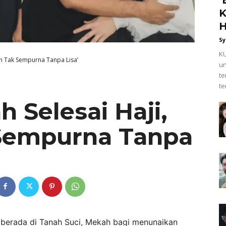
K
H
Sy
KU
ah Tak Sempurna Tanpa Lisa’
un
t
te
h Selesai Haji,
Sempurna Tanpa
 berada di Tanah Suci, Mekah bagi menunaikan