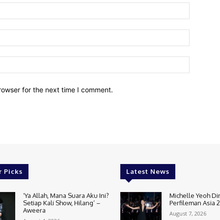
Name:
Email:
Website:
rowser for the next time I comment.
r Picks
Latest News
‘Ya Allah, Mana Suara Aku Ini?
Michelle Yeoh Di
Setiap Kali Show, Hilang’ –
Perfileman Asia 
Aweera
August 7, 2026