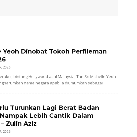
e Yeoh Dinobat Tokoh Perfileman
26
7, 2026
perakui, bintang Hollywood asal Malaysia, Tan Sri Michelle Yeoh
mengharumkan nama negara apabila diumumkan sebagai...
rlu Turunkan Lagi Berat Badan
 Nampak Lebih Cantik Dalam
– Zulin Aziz
7, 2026