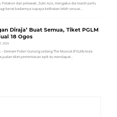
: Pelakon dan pelawak, Zulin Aziz, mengakui dia masih perlu
gi berat badannya supaya kelihatan lebih sesuai...
an Diraja’ Buat Semua, Tiket PGLM
jual 18 Ogos
7, 2026
A – Demam Puteri Gunung Ledang The Musical (PGLM) mula
a jualan tiket pementasan epik itu mendapat...