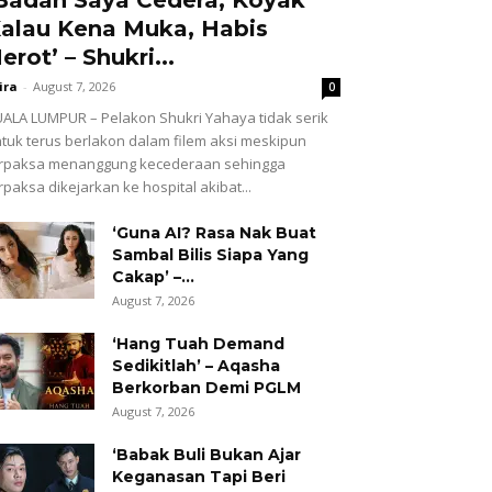
alau Kena Muka, Habis
erot’ – Shukri...
ira
-
August 7, 2026
0
ALA LUMPUR – Pelakon Shukri Yahaya tidak serik
tuk terus berlakon dalam filem aksi meskipun
erpaksa menanggung kecederaan sehingga
rpaksa dikejarkan ke hospital akibat...
‘Guna AI? Rasa Nak Buat
Sambal Bilis Siapa Yang
Cakap’ –...
August 7, 2026
‘Hang Tuah Demand
Sedikitlah’ – Aqasha
Berkorban Demi PGLM
August 7, 2026
‘Babak Buli Bukan Ajar
Keganasan Tapi Beri