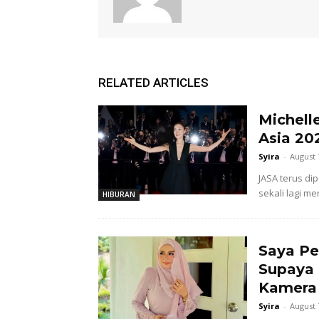
RELATED ARTICLES
Michell
Asia 20
Syira
-
August 
JASA terus di
sekali lagi 
HIBURAN
Saya Pe
Supaya
Kamera 
Syira
-
August 