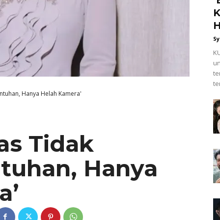
K
H
Sy
KU
un
t
te
entuhan, Hanya Helah Kamera'
as Tidak
ntuhan, Hanya
a’