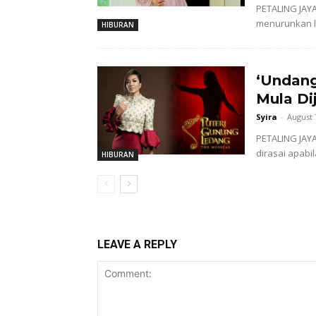
PETALING JAYA
menurunkan la
HIBURAN
‘Undang
Mula Di
Syira
-
August 
PETALING JAY
dirasai apabil
HIBURAN
LEAVE A REPLY