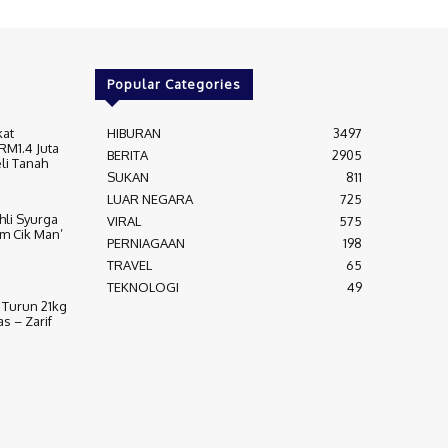
Popular Categories
kat
HIBURAN
3497
RM1.4 Juta
BERITA
2905
li Tanah
SUKAN
811
LUAR NEGARA
725
Ahli Syurga
VIRAL
575
m Cik Man’
PERNIAGAAN
198
TRAVEL
65
TEKNOLOGI
49
 Turun 21kg
 – Zarif