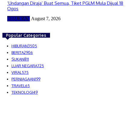
‘Undangan Diraja’ Buat Semua, Tiket PGLM Mula Dijual 18
Ogos
HIBURAN
August 7, 2026
Popular Categories
HIBURAN
3505
BERITA
2906
SUKAN
811
LUAR NEGARA
725
VIRAL
575
PERNIAGAAN
199
TRAVEL
65
TEKNOLOGI
49
MEDIALAH SDN BHD 2023