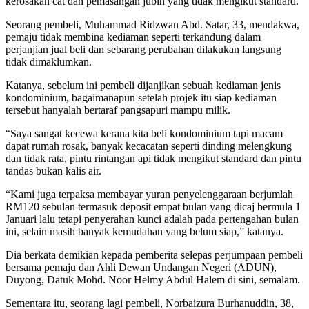
kerosakan cat dan pemasangan jubin yang tidak mengikut standard.
Seorang pembeli, Muhammad Ridzwan Abd. Satar, 33, mendakwa,
pemaju tidak membina kediaman seperti terkandung dalam
perjanjian jual beli dan sebarang perubahan dilakukan langsung
tidak dimaklumkan.
Katanya, sebelum ini pembeli dijanjikan sebuah kediaman jenis
kondominium, bagaimanapun setelah projek itu siap kediaman
tersebut hanyalah bertaraf pangsapuri mampu milik.
“Saya sangat kecewa kerana kita beli kondominium tapi macam
dapat rumah rosak, banyak kecacatan seperti dinding melengkung
dan tidak rata, pintu rintangan api tidak mengikut standard dan pintu
tandas bukan kalis air.
“Kami juga terpaksa membayar yuran penyelenggaraan berjumlah
RM120 sebulan termasuk deposit empat bulan yang dicaj bermula 1
Januari lalu tetapi penyerahan kunci adalah pada pertengahan bulan
ini, selain masih banyak kemudahan yang belum siap,” katanya.
Dia berkata demikian kepada pemberita selepas perjumpaan pembeli
bersama pemaju dan Ahli Dewan Undangan Negeri (ADUN),
Duyong, Datuk Mohd. Noor Helmy Abdul Halem di sini, semalam.
Sementara itu, seorang lagi pembeli, Norbaizura Burhanuddin, 38,