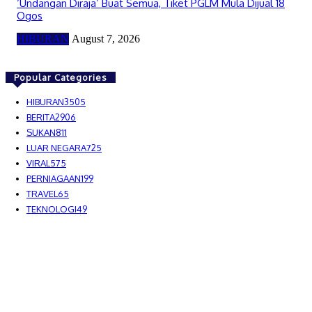
‘Undangan Diraja’ Buat Semua, Tiket PGLM Mula Dijual 18
Ogos
HIBURAN
August 7, 2026
Popular Categories
HIBURAN
3505
BERITA
2906
SUKAN
811
LUAR NEGARA
725
VIRAL
575
PERNIAGAAN
199
TRAVEL
65
TEKNOLOGI
49
MEDIALAH SDN BHD 2023