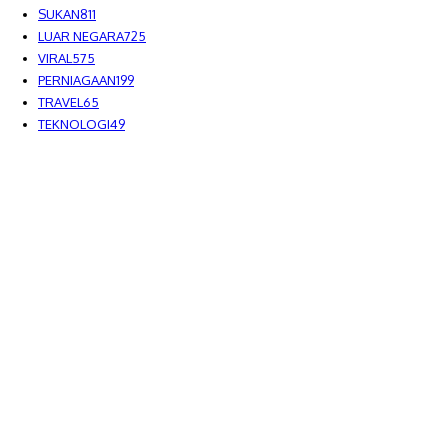
SUKAN
811
LUAR NEGARA
725
VIRAL
575
PERNIAGAAN
199
TRAVEL
65
TEKNOLOGI
49
MEDIALAH SDN BHD 2023