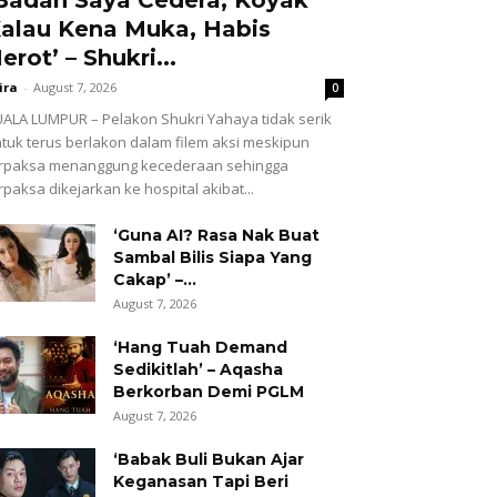
alau Kena Muka, Habis
erot’ – Shukri...
ira
-
August 7, 2026
0
ALA LUMPUR – Pelakon Shukri Yahaya tidak serik
tuk terus berlakon dalam filem aksi meskipun
erpaksa menanggung kecederaan sehingga
rpaksa dikejarkan ke hospital akibat...
‘Guna AI? Rasa Nak Buat
Sambal Bilis Siapa Yang
Cakap’ –...
August 7, 2026
‘Hang Tuah Demand
Sedikitlah’ – Aqasha
Berkorban Demi PGLM
August 7, 2026
‘Babak Buli Bukan Ajar
Keganasan Tapi Beri