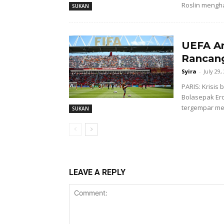
Roslin mengha
SUKAN
UEFA An
Rancan
Syira
-
July 29,
PARIS: Krisis
Bolasepak Er
tergempar men
SUKAN
LEAVE A REPLY