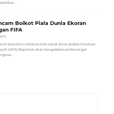
diahkan...
cam Boikot Piala Dunia Ekoran
gan FIFA
 2026
 besar berpotensi melanda bola sepak dunia apabila Kesatuan
opah (UEFA) dilaporkan akan mengadakan perbincangan
genai...