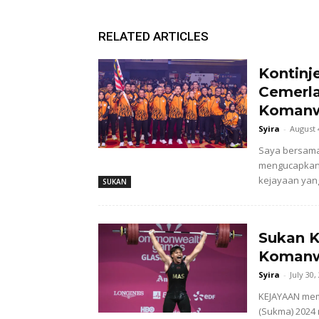
RELATED ARTICLES
Kontinj
Cemerla
Komanw
Syira
-
August 
Saya bersama
mengucapkan s
kejayaan yang
SUKAN
Sukan K
Koman
Syira
-
July 30,
KEJAYAAN mem
(Sukma) 2024