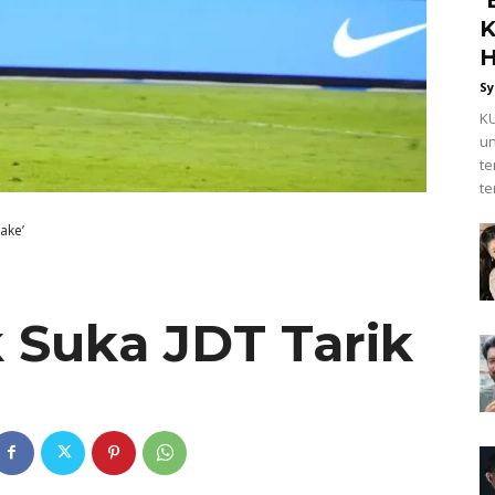
K
H
Sy
KU
un
t
te
ake’
k Suka JDT Tarik