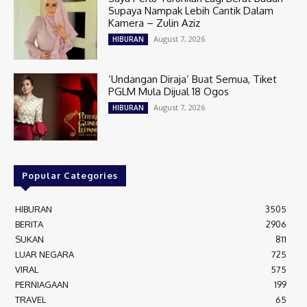
Supaya Nampak Lebih Cantik Dalam
Kamera – Zulin Aziz
August 7, 2026
HIBURAN
‘Undangan Diraja’ Buat Semua, Tiket
PGLM Mula Dijual 18 Ogos
August 7, 2026
HIBURAN
Popular Categories
HIBURAN
3505
BERITA
2906
SUKAN
811
LUAR NEGARA
725
VIRAL
575
PERNIAGAAN
199
TRAVEL
65