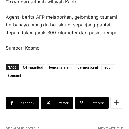
Tokyo dan seluruh wilayah Kanto.
Agensi berita AFP melaporkan, gelombang tsunami
berbahaya mungkin berlaku di sepanjang pantai
Jepun dalam jarak 300 kilometer dari pusat gempa.
Sumber: Kosmo
TAGS
7.4 magnitud
bencana alam
gempa bumi
jepun
tsunami
Facebook
Twitter
Pinterest
PREVIOUS ARTICLE
NEXT ARTICLE