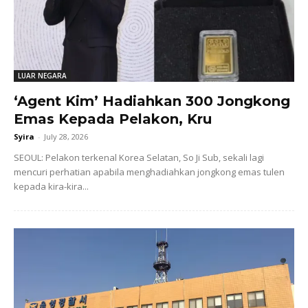
LUAR NEGARA
‘Agent Kim’ Hadiahkan 300 Jongkong
Emas Kepada Pelakon, Kru
Syira
-
July 28, 2026
SEOUL: Pelakon terkenal Korea Selatan, So Ji Sub, sekali lagi
mencuri perhatian apabila menghadiahkan jongkong emas tulen
kepada kira-kira...