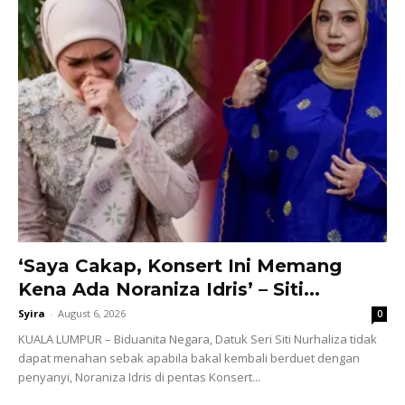
‘Saya Cakap, Konsert Ini Memang
Kena Ada Noraniza Idris’ – Siti...
Syira
-
August 6, 2026
0
KUALA LUMPUR – Biduanita Negara, Datuk Seri Siti Nurhaliza tidak
dapat menahan sebak apabila bakal kembali berduet dengan
penyanyi, Noraniza Idris di pentas Konsert...