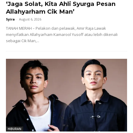
‘Jaga Solat, Kita Ahli Syurga Pesan
Allahyarham Cik Man’
Syira
-
August 6, 2026
TANAH MERAH – Pelakon dan pelawak, Amir Raja Lawak
menyifatkan Allahyarham Kamarool Yusoff atau lebih dikenali
sebagai Cik Man,...
HIBURAN