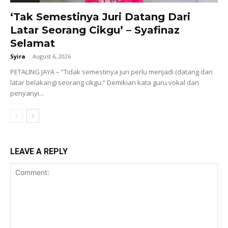
‘Tak Semestinya Juri Datang Dari
Latar Seorang Cikgu’ – Syafinaz
Selamat
Syira
-
August 6, 2026
PETALING JAYA – “Tidak semestinya juri perlu menjadi (datang dari
latar belakang) seorang cikgu.” Demikian kata guru vokal dan
penyanyi...
LEAVE A REPLY