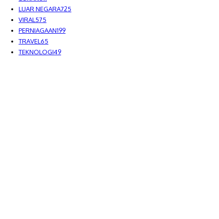
LUAR NEGARA
725
VIRAL
575
PERNIAGAAN
199
TRAVEL
65
TEKNOLOGI
49
MEDIALAH SDN BHD 2023