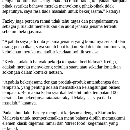
dengan kontrak dan selagi tidak ada bukti, fakta, kenyataan daripada
pihak syarikat bahawa mereka menyokong pihak-pihak tidak
sepatutnya, saya rasa tiada masalah untuk bekerjasama,” katanya.
Fazley juga percaya ramai tidak tahu tugas dan pengalamannya
sebagai juruaudit memerlukan dia audit jenama-jenama tertentu
sebelum bekerjasama.
“Apabila saya jadi duta jenama-jenama yang kononnya sensitif dan
orang persoalkan, saya sudah buat kajian. Sudah tentu nombor satu,
kebolehan mereka mentadbir keadaan politik semasa.
“Kedua, adakah banyak pekerja tempatan berkhidmat? Ketiga,
adakah mereka menyokong sebulan suara atau sekadar lontarkan
sokongan dalam konteks netizen.
“Apabila bekerjasama dengan produk-produk antarabangsa dan
tempatan, yang penting adalah memastikan kelangsungan bisnes
tempatan. Bermakna kalau syarikat terbabit milik tempatan 100
peratus dan pekerjanya rata-rata rakyat Malaysia, saya tiada
masalah,” katanya.
Pada tahun lalu, Fazley mengikat kerjasama dengan Starbucks
Malaysia untuk memperkenalkan menu baharu dipilih merangkumi
elemen klasik digemari ramai dan ‘street food’ kegemaran yang
terkenal.