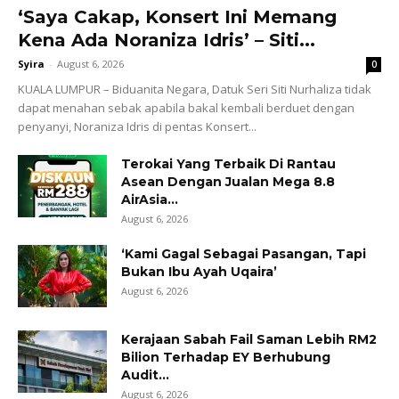
‘Saya Cakap, Konsert Ini Memang
Kena Ada Noraniza Idris’ – Siti...
Syira
-
August 6, 2026
0
KUALA LUMPUR – Biduanita Negara, Datuk Seri Siti Nurhaliza tidak
dapat menahan sebak apabila bakal kembali berduet dengan
penyanyi, Noraniza Idris di pentas Konsert...
Terokai Yang Terbaik Di Rantau
Asean Dengan Jualan Mega 8.8
AirAsia...
August 6, 2026
‘Kami Gagal Sebagai Pasangan, Tapi
Bukan Ibu Ayah Uqaira’
August 6, 2026
Kerajaan Sabah Fail Saman Lebih RM2
Bilion Terhadap EY Berhubung
Audit...
August 6, 2026