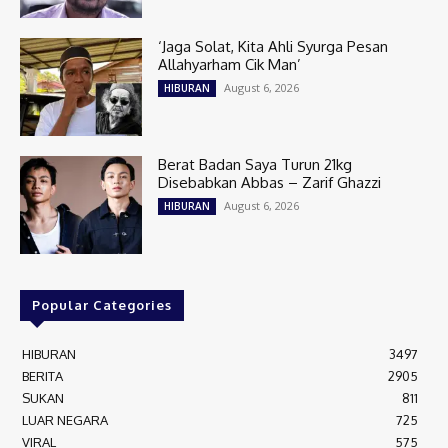
‘Jaga Solat, Kita Ahli Syurga Pesan
Allahyarham Cik Man’
August 6, 2026
HIBURAN
Berat Badan Saya Turun 21kg
Disebabkan Abbas – Zarif Ghazzi
August 6, 2026
HIBURAN
Popular Categories
HIBURAN
3497
BERITA
2905
SUKAN
811
LUAR NEGARA
725
VIRAL
575