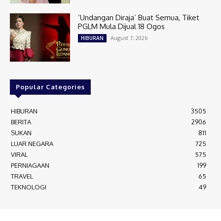
‘Undangan Diraja’ Buat Semua, Tiket
PGLM Mula Dijual 18 Ogos
August 7, 2026
HIBURAN
Popular Categories
HIBURAN
3505
BERITA
2906
SUKAN
811
LUAR NEGARA
725
VIRAL
575
PERNIAGAAN
199
TRAVEL
65
TEKNOLOGI
49
MEDIALAH SDN BHD 2023