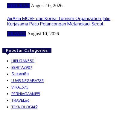
HIBURAN
August 10, 2026
AirAsia MOVE dan Korea Tourism Organization Jalin
Kerjasama Pacu Pelancongan Melangkaui Seoul
TRAVEL
August 10, 2026
Popular Categories
HIBURAN
3511
BERITA
2907
SUKAN
811
LUAR NEGARA
725
VIRAL
575
PERNIAGAAN
199
TRAVEL
66
TEKNOLOGI
49
MEDIALAH SDN BHD 2023