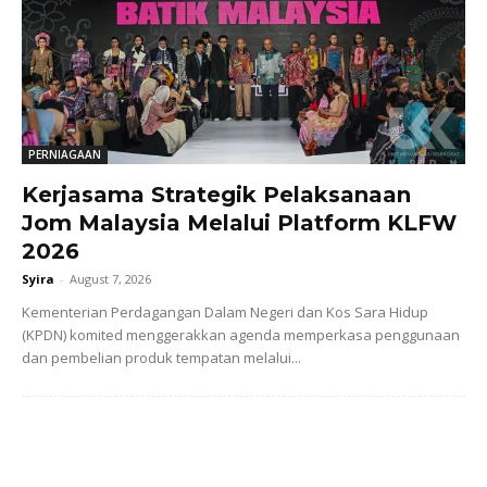
PERNIAGAAN
Kerjasama Strategik Pelaksanaan
Jom Malaysia Melalui Platform KLFW
2026
Syira
-
August 7, 2026
Kementerian Perdagangan Dalam Negeri dan Kos Sara Hidup
(KPDN) komited menggerakkan agenda memperkasa penggunaan
dan pembelian produk tempatan melalui...