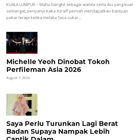
KUALA LUMPUR – Mahu bangkit sebagai wanita serta ibu yang kuat
semangat, penyanyi Kaka Azraff pernah mendapatkan bantuan
pakar terapi ketika melalui fasa sukar...
Michelle Yeoh Dinobat Tokoh
Perfileman Asia 2026
August 7, 2026
Saya Perlu Turunkan Lagi Berat
Badan Supaya Nampak Lebih
Cantik Dalam...