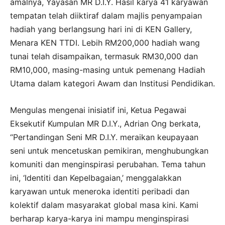
amalnya, Yayasan MR D.I.Y.
Hasil karya 41 karyawan
tempatan telah diiktiraf dalam majlis penyampaian
hadiah yang berlangsung hari ini di KEN Gallery,
Menara KEN TTDI. Lebih RM200,000 hadiah wang
tunai telah disampaikan, termasuk RM30,000 dan
RM10,000, masing-masing untuk pemenang Hadiah
Utama dalam kategori Awam dan Institusi Pendidikan.
Mengulas mengenai inisiatif ini,
Ketua Pegawai
Eksekutif Kumpulan MR D.I.Y., Adrian Ong
berkata,
“Pertandingan Seni MR D.I.Y. meraikan keupayaan
seni untuk mencetuskan pemikiran, menghubungkan
komuniti dan menginspirasi perubahan. Tema tahun
ini,
‘Identiti dan Kepelbagaian,’
menggalakkan
karyawan untuk meneroka identiti peribadi dan
kolektif dalam masyarakat global masa kini. Kami
berharap karya-karya ini mampu menginspirasi